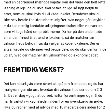
med en begrænset mængde kapital, kan det være den helt rette
løsning at leje, da du ikke skal betale et lige så højt beløb til
start, som du skal, hvis du vil købe lokaler. Derudover skal du
ikke selv betale for uforudsete udgifter, hvis noget går i stykker
– du kan nemlig kontakte udlejningsselskabet eller viceværten,
som vil tage hånd om problemerne. Du har på den anden side
en anden frihed til at ændre lokalerne, så de matcher din
virksomheds behov, hvis du vælger at købe lokalerne. Der er
altså fordele og ulemper ved begge dele, og du skal derfor finde
ud af, hvad der matcher din virksomhed og økonomi bedst.
FREMTIDIG VÆKST?
Det kan naturligvis være svært at spå om fremtiden, og du har
muligvis ingen idé om, hvordan din virksomhed ser ud om 2-3
år. Det er dog vigtigt, at du ved, hvilke forventninger og mål du
har til vækst i virksomheden inden for en overskuelig årrække.
Hvis du regner med at udvide med 10 medarbejdere inden for 2