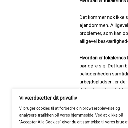
Hvordan er lokalernes
Det kommer nok ikke so
ejendommen. Alligevel
problemer, som kan ops
alligevel besværlighede
Hvordan er lokalernes
bør gøre sig. Det kan
beliggenheden samtidig
arbejdspladsen, er der
København, kan det for
Vi værdsætter dit privatliv
særligt rettet mod
erh
Vi bruger cookies til at forbedre din browseroplevelse
og
analysere
trafikken
på
vores
hjemmeside
.
Ved at klikke på
"Accepter Alle Cookies" giver du dit samtykke til vores brug a