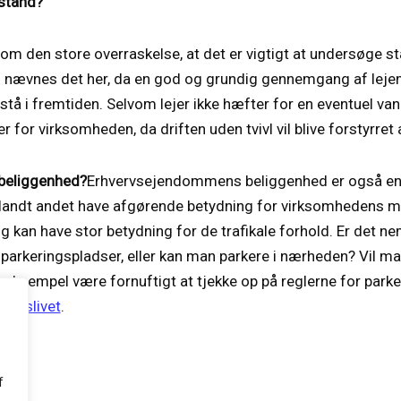
 stand?
m den store overraskelse, at det er vigtigt at undersøge s
 nævnes det her, da en god og grundig gennemgang af leje
tå i fremtiden. Selvom lejer ikke hæfter for en eventuel va
r for virksomheden, da driften uden tvivl vil blive forstyrret 
 beliggenhed?
Erhvervsejendommens beliggenhed er også en
 blandt andet have afgørende betydning for virksomhedens 
 kan have stor betydning for de trafikale forhold. Er det ne
 parkeringspladser, eller kan man parkere i nærheden? Vil man
 eksempel være fornuftigt at tjekke op på reglerne for parker
vervslivet
.
f