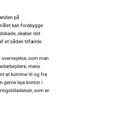
tanden på
målet kan forebygge
ndskade, skaber det
af et sådan tilfælde.
 overvejelse, som man
medarbejdere, mens
mt at komme til og fra
 gerne leje kontor i
ingstilladelser, som er