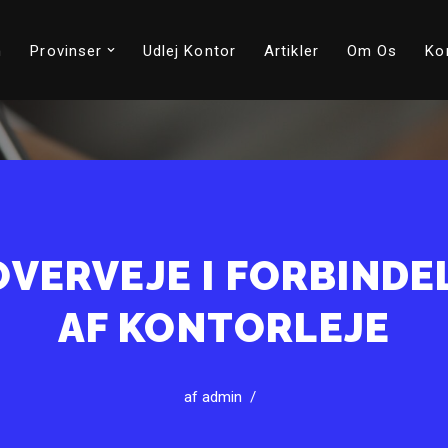
m
Provinser
Udlej Kontor
Artikler
Om Os
Ko
OVERVEJE I FORBINDE
AF KONTORLEJE
af
admin