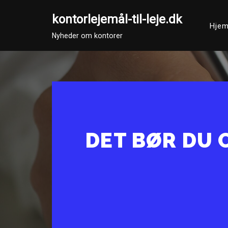
kontorlejemål-til-leje.dk
Hje
Spring
Nyheder om kontorer
til
indhold
DET BØR DU 