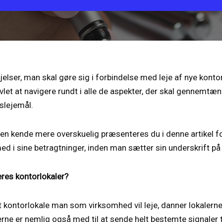
ejelser, man skal gøre sig i forbindelse med leje af nye konto
let at navigere rundt i alle de aspekter, der skal gennemtæn
vslejemål.
en kende mere overskuelig præsenteres du i denne artikel fo
d i sine betragtninger, inden man sætter sin underskrift på 
eres kontorlokaler?
t kontorlokale man som virksomhed vil leje, danner lokaler
rne er nemlig også med til at sende helt bestemte signaler 